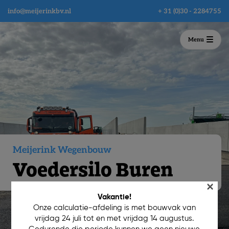
info@meijerinkbv.nl
+ 31 (0)30 - 2284755
Menu
Meijerink Wegenbouw
Voedersilo Buren
×
Vakantie!
Onze calculatie-afdeling is met bouwvak van
vrijdag 24 juli tot en met vrijdag 14 augustus.