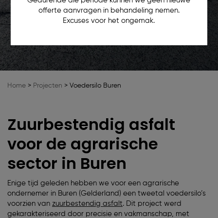
Gedurende die periode kunnen we geen nieuwe
offerte aanvragen in behandeling nemen.
Excuses voor het ongemak.
Home
>
Projecten
>
Voedersilo Buren
Zuurbestendig asfalt
voor de agrarische
sector in Buren
Enige tijd geleden hebben we voor een agrarische
ondernemer in Buren (Gelderland) een tweetal voedersilo’s
voorzien van
zuurbestendig asfalt
. Dit project werd
gekarakteriseerd door precisie en vakmanschap, met