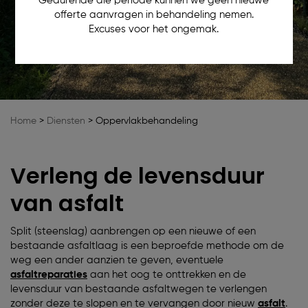
Gedurende die periode kunnen we geen nieuwe
offerte aanvragen in behandeling nemen.
Excuses voor het ongemak.
Home
>
Diensten
>
Oppervlakbehandeling
Verleng de levensduur
van asfalt
Split (steenslag) aanbrengen op een nieuwe of een
bestaande asfaltlaag is een beproefde methode om de
weg een ander aanzien te geven, eventuele
asfaltreparaties
aan het oog te onttrekken en de
levensduur van bestaande asfaltwegen te verlengen
zonder deze te slopen en te vervangen door nieuw
asfalt
.