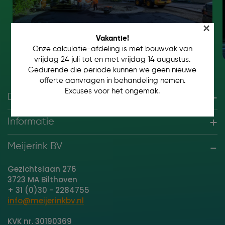
×
Vakantie!
Onze calculatie-afdeling is met bouwvak van
vrijdag 24 juli tot en met vrijdag 14 augustus.
Gedurende die periode kunnen we geen nieuwe
offerte aanvragen in behandeling nemen.
Excuses voor het ongemak.
Diensten
Informatie
Meijerink BV
Gezichtslaan 276
3723 MA Bilthoven
+ 31 (0)30 - 2284755
info@meijerinkbv.nl
KVK nr. 30190369